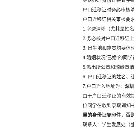
尽快办理身份证换证手
户口迁移证时务必审核
户口迁移证相关审核要
1.字迹清晰（尤其是姓
2.务必核对户口迁移证
3. 出生地和籍贯均要体
4.婚姻状况“已婚”的
5.派出所公章和骑缝章
6. 户口迁移证的姓名
7.户口迁入地址为：
深圳
由于户口迁移证的有效
位同学在收到录取通知
量的身份证复印件，否
联系人：学生发展处（部）华